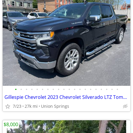
•
•
•
•
•
•
•
•
•
•
•
•
•
•
•
•
•
•
•
•
Gillespie Chevrolet 2023 Chevrolet Silverado LTZ Tommy Loving
7/23
27k mi
Union Springs
$8,000