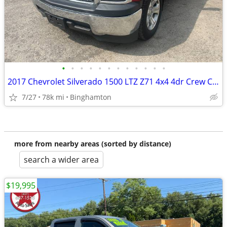
•
•
•
•
•
•
•
•
•
•
•
•
2017 Chevrolet Silverado 1500 LTZ Z71 4x4 4dr Crew Cab 6.5 ft. SB
7/27
78k mi
Binghamton
more from nearby areas (sorted by distance)
search a wider area
$19,995