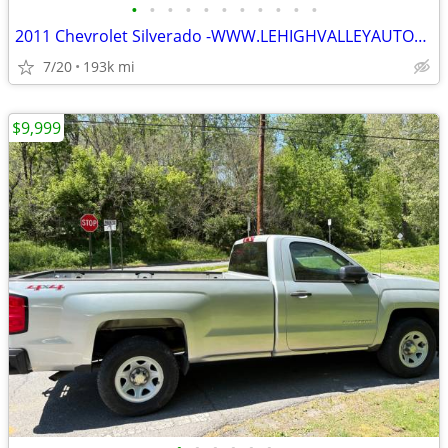
•
•
•
•
•
•
•
•
•
•
•
2011 Chevrolet Silverado -WWW.LEHIGHVALLEYAUTOAUCTION.COM
7/20
193k mi
$9,999