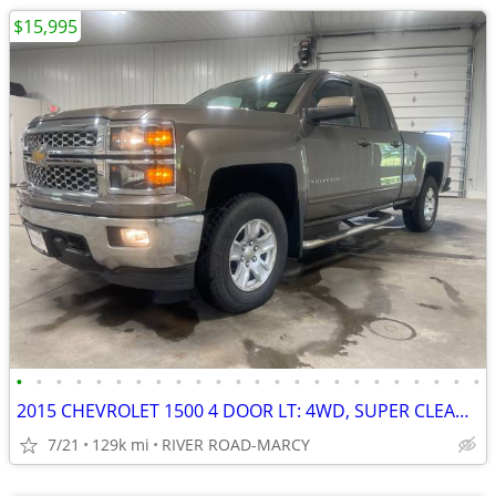
$15,995
•
•
•
•
•
•
•
•
•
•
•
•
•
•
•
•
•
•
•
•
•
•
•
•
2015 CHEVROLET 1500 4 DOOR LT: 4WD, SUPER CLEAN, ICE COLD A/C, TOW PKG
7/21
129k mi
RIVER ROAD-MARCY