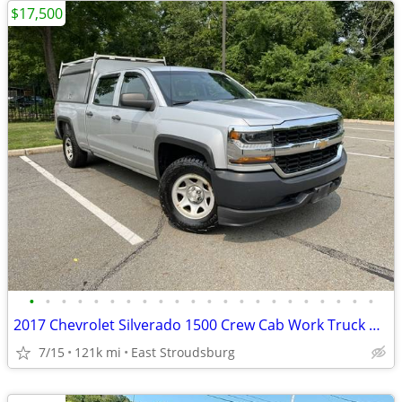
$17,500
•
•
•
•
•
•
•
•
•
•
•
•
•
•
•
•
•
•
•
•
•
•
2017 Chevrolet Silverado 1500 Crew Cab Work Truck Pickup 4D 6 1/2 ft
7/15
121k mi
East Stroudsburg