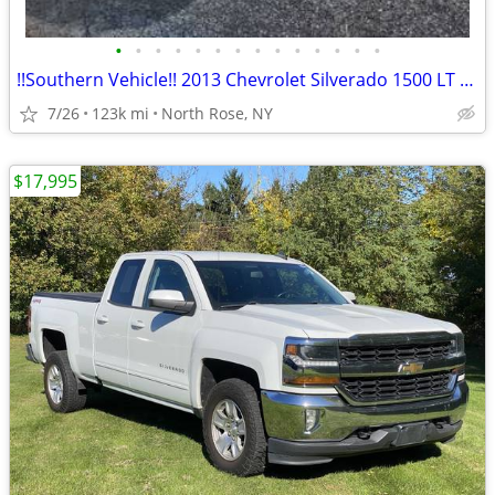
•
•
•
•
•
•
•
•
•
•
•
•
•
•
!!Southern Vehicle!! 2013 Chevrolet Silverado 1500 LT 5.3L V8 4x4
7/26
123k mi
North Rose, NY
$17,995