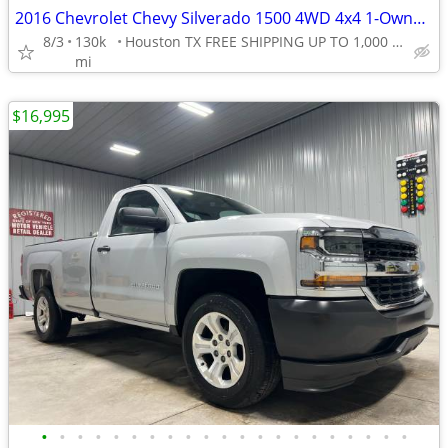
2016 Chevrolet Chevy Silverado 1500 4WD 4x4 1-Owner CarFax NO RUST!
8/3
130k
Houston TX FREE SHIPPING UP TO 1,000 MI (.90C/MI Add
mi
$16,995
•
•
•
•
•
•
•
•
•
•
•
•
•
•
•
•
•
•
•
•
•