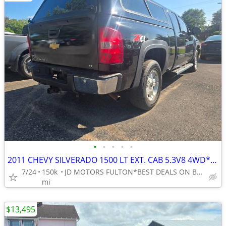
•
•
•
•
•
2011 CHEVY SILVERADO 1500 LT EXT. CAB 5.3V8 4WD*RUNS AWESOME*WARRANTY*
7/24
150k
JD MOTORS FULTON*BEST DEALS ON BEST WHEELS*FINANCING
mi
$13,495