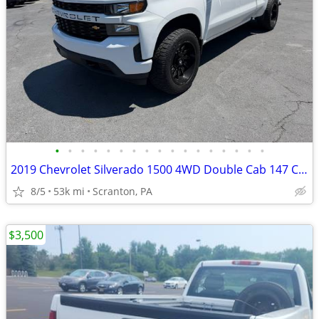
•
•
•
•
•
•
•
•
•
•
•
•
•
•
•
•
•
2019 Chevrolet Silverado 1500 4WD Double Cab 147 Custom
8/5
53k mi
Scranton, PA
$3,500