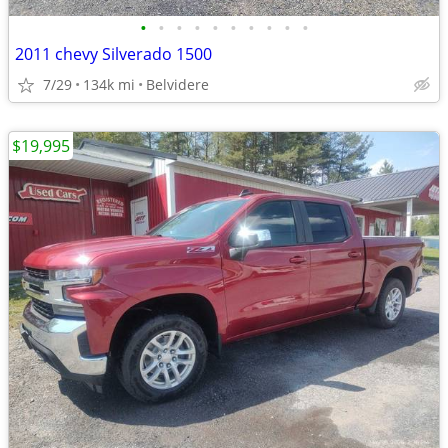
•
•
•
•
•
•
•
•
•
•
2011 chevy Silverado 1500
7/29
134k mi
Belvidere
$19,995