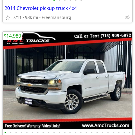
•
•
•
•
•
•
2014 Chevrolet pickup truck 4x4
7/11
93k mi
Freemansburg
$14,980
•
•
•
•
•
•
•
•
•
•
•
•
•
•
•
•
•
•
•
•
•
•
•
•