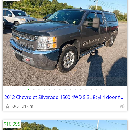
•
•
•
•
•
•
•
•
•
•
•
•
•
•
•
2012 Chevrolet Silverado 1500 4WD 5.3L 8cyl 4 door full size pickup tr
8/5
91k mi
$16,995