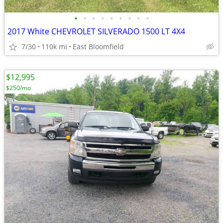
•
•
•
•
•
•
•
•
•
2017 White CHEVROLET SILVERADO 1500 LT 4X4
7/30
110k mi
East Bloomfield
$12,995
$250/mo