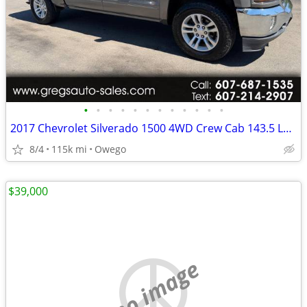
•
•
•
•
•
•
•
•
•
•
•
•
2017 Chevrolet Silverado 1500 4WD Crew Cab 143.5 LT w/1LT
8/4
115k mi
Owego
$39,000
no image