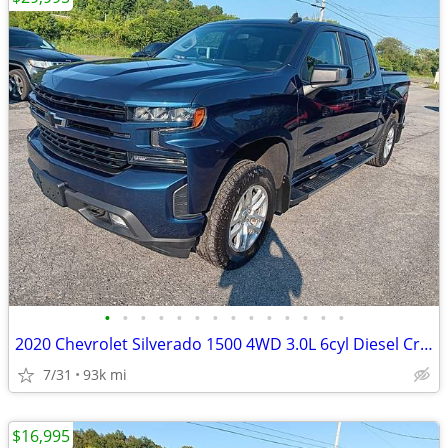
•
•
•
•
•
•
•
•
•
•
•
•
•
•
2020 Chevrolet Silverado 1500 4WD 3.0L 6cyl Diesel Crew Cab 4 door ful
7/31
93k mi
$16,995