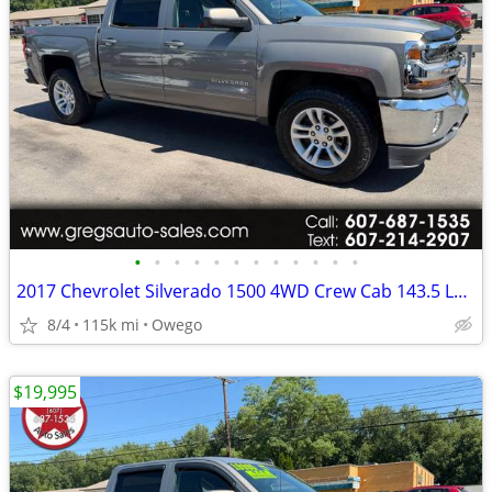
•
•
•
•
•
•
•
•
•
•
•
•
2017 Chevrolet Silverado 1500 4WD Crew Cab 143.5 LT w/1LT
8/4
115k mi
Owego
$19,995