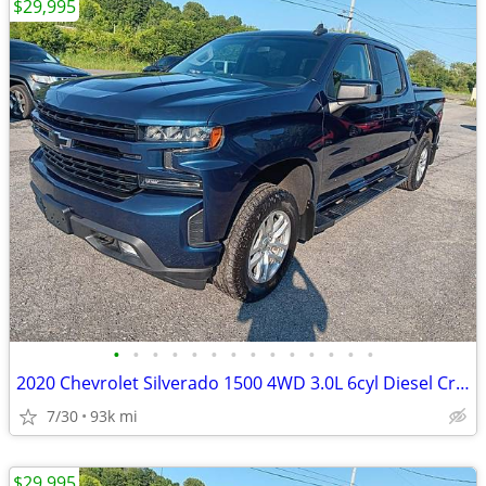
$29,995
•
•
•
•
•
•
•
•
•
•
•
•
•
•
2020 Chevrolet Silverado 1500 4WD 3.0L 6cyl Diesel Crew Cab 4 door ful
7/30
93k mi
$29,995