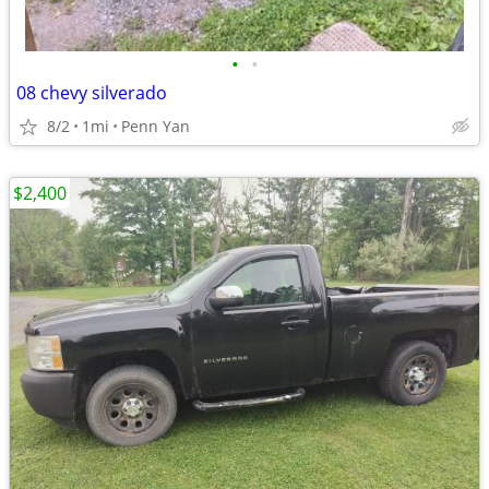
•
•
08 chevy silverado
8/2
1mi
Penn Yan
$2,400