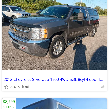
•
•
•
•
•
•
•
•
•
•
•
•
•
•
•
2012 Chevrolet Silverado 1500 4WD 5.3L 8cyl 4 door full size pickup tr
8/4
91k mi
$8,999
$300/mo