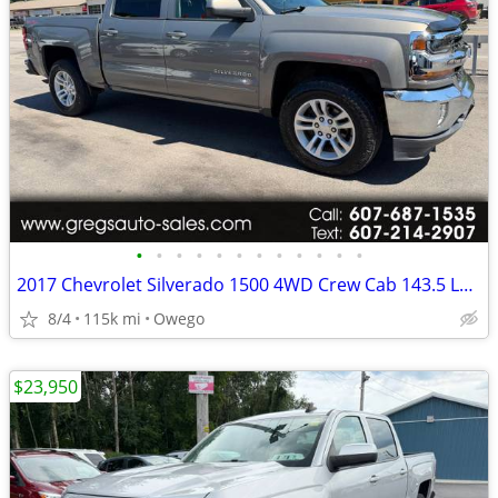
•
•
•
•
•
•
•
•
•
•
•
•
2017 Chevrolet Silverado 1500 4WD Crew Cab 143.5 LT w/1LT
8/4
115k mi
Owego
$23,950