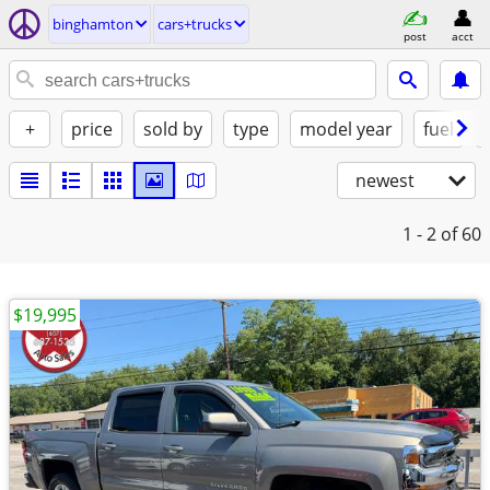
binghamton
cars+trucks
post
acct
+
price
sold by
type
model year
fuel
newest
1 - 2
of 60
$19,995