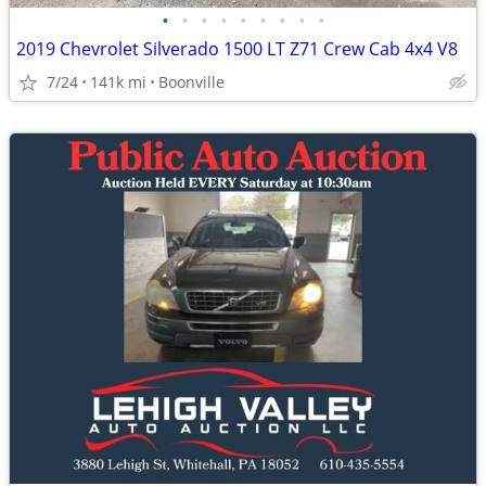
•
•
•
•
•
•
•
•
•
2019 Chevrolet Silverado 1500 LT Z71 Crew Cab 4x4 V8
7/24
141k mi
Boonville