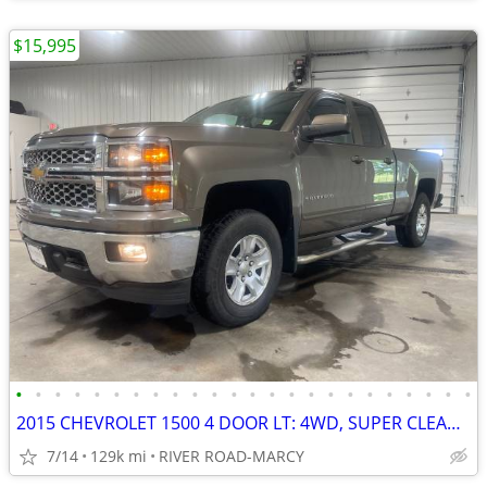
$15,995
•
•
•
•
•
•
•
•
•
•
•
•
•
•
•
•
•
•
•
•
•
•
•
•
2015 CHEVROLET 1500 4 DOOR LT: 4WD, SUPER CLEAN, ICE COLD A/C, TOW PKG
7/14
129k mi
RIVER ROAD-MARCY