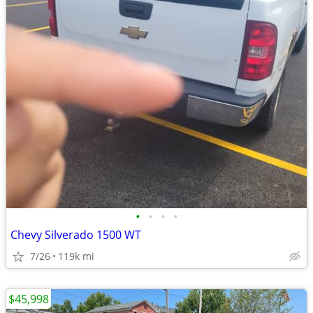
•
•
•
•
Chevy Silverado 1500 WT
7/26
119k mi
$45,998