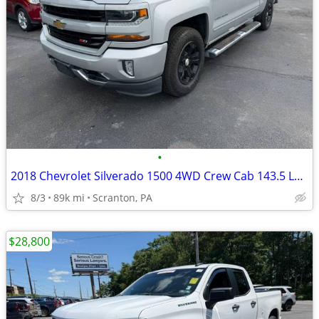
•
2018 Chevrolet Silverado 1500 4WD Crew Cab 143.5 LT w/2LT
8/3
89k mi
Scranton, PA
$28,800