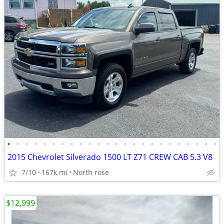
•
•
•
•
•
•
•
•
•
•
•
•
•
•
•
•
•
•
•
•
•
•
•
•
2015 Chevrolet Silverado 1500 LT Z71 CREW CAB 5.3 V8
7/10
167k mi
North rose
$12,999