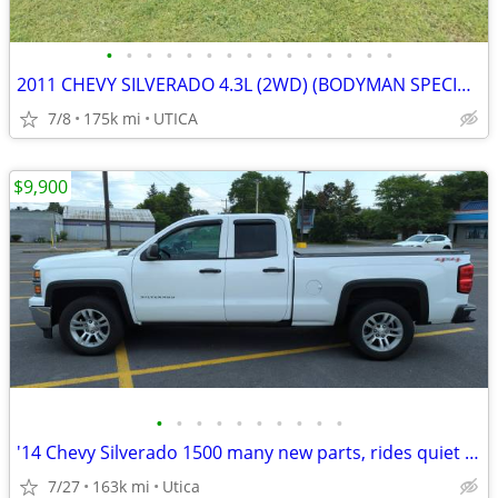
•
•
•
•
•
•
•
•
•
•
•
•
•
•
•
2011 CHEVY SILVERADO 4.3L (2WD) (BODYMAN SPECIAL)
7/8
175k mi
UTICA
$9,900
•
•
•
•
•
•
•
•
•
•
'14 Chevy Silverado 1500 many new parts, rides quiet and smooth
7/27
163k mi
Utica