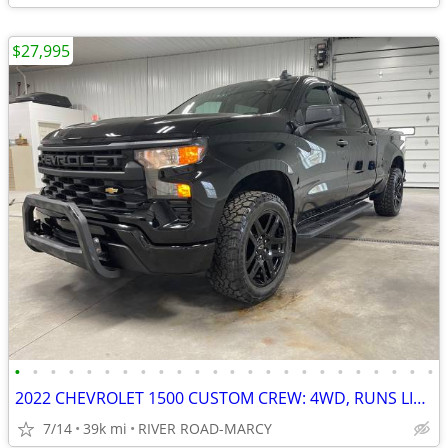
$27,995
•
•
•
•
•
•
•
•
•
•
•
•
•
•
•
•
•
•
•
•
•
•
•
•
2022 CHEVROLET 1500 CUSTOM CREW: 4WD, RUNS LIKE NEW, 4 CYL, BEAUTIFUL!
7/14
39k mi
RIVER ROAD-MARCY