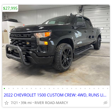
$27,995
•
•
•
•
•
•
•
•
•
•
•
•
•
•
•
•
•
•
•
•
•
•
•
•
2022 CHEVROLET 1500 CUSTOM CREW: 4WD, RUNS LIKE NEW, 4 CYL, BEAUTIFUL!
7/21
39k mi
RIVER ROAD-MARCY