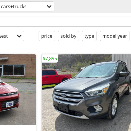
cars+trucks
est
price
sold by
type
model year
$7,895