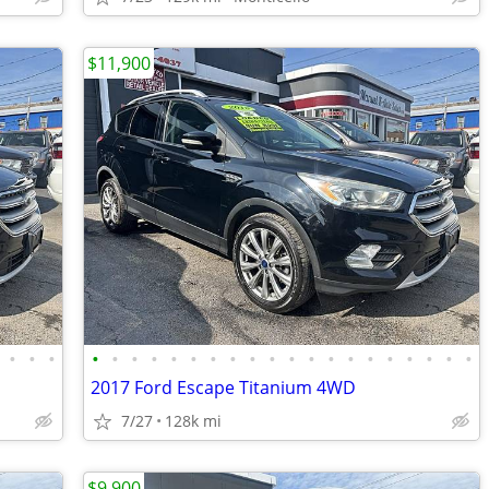
$11,900
•
•
•
•
•
•
•
•
•
•
•
•
•
•
•
•
•
•
•
•
•
•
•
2017 Ford Escape Titanium 4WD
7/27
128k mi
$9,900