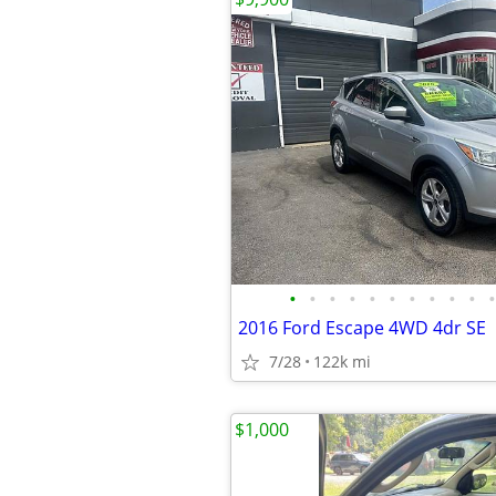
•
•
•
•
•
•
•
•
•
•
•
2016 Ford Escape 4WD 4dr SE
7/28
122k mi
$1,000