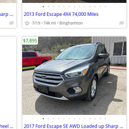
•
•
•
•
•
•
•
•
•
•
•
•
•
2017 Ford Escape SE AWD Loaded up Sharp Suv
2013 Ford Escape 4X4 74,000 Miles
7/19
74k mi
Binghamton
$7,895
•
•
•
•
•
•
•
•
•
•
•
•
•
2014 Ford Escape SE 4dr SUV 4 cyl All Wheel drive
2017 Ford Escape SE AWD Loaded up Sharp Suv