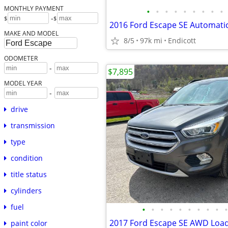
MONTHLY PAYMENT
•
•
•
•
•
•
•
•
•
-
$
$
MAKE AND MODEL
8/5
97k mi
Endicott
ODOMETER
-
$7,895
MODEL YEAR
-
drive
transmission
type
condition
title status
cylinders
fuel
•
•
•
•
•
•
•
•
•
•
paint color