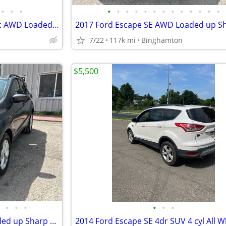
•
•
•
•
•
•
•
•
•
•
•
•
•
•
•
•
2016 Ford Escape SE Automatic AWD Loaded Alloy's! Rear Camera! 97K!
7/22
117k mi
Binghamton
$5,500
•
•
•
•
•
•
2017 Ford Escape SE AWD Loaded up Sharp Suv