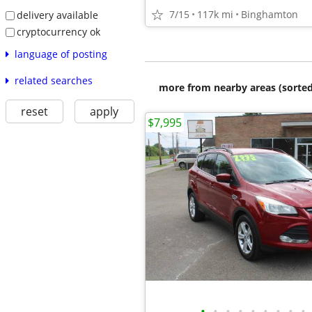
7/15
117k mi
Binghamton
delivery available
cryptocurrency ok
language of posting
related searches
more from nearby areas (sorted
reset
apply
$7,995
•
•
•
•
•
•
•
•
•