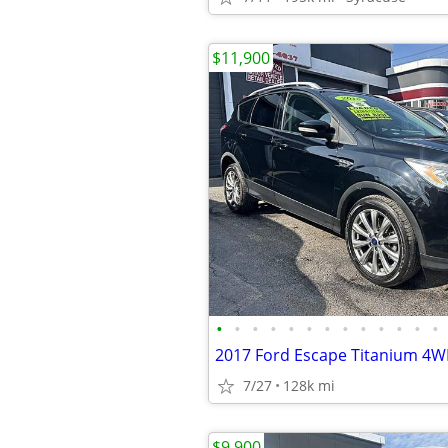
$11,900
•
•
•
•
•
•
•
•
•
•
•
•
•
2017 Ford Escape Titanium 4
7/27
128k mi
$9,900