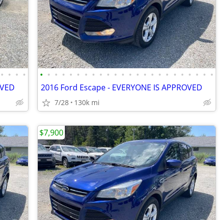
•
•
•
•
•
•
•
•
•
•
•
•
•
•
•
•
•
•
•
•
•
•
•
•
•
•
•
•
OVED
2016 Ford Escape - EVERYONE IS APPROVED
7/28
130k mi
$7,900