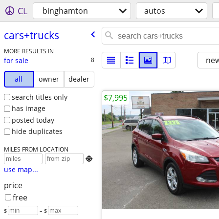
CL
binghamton
autos
cars+trucks
MORE RESULTS IN
new
for sale
8
all
owner
dealer
search titles only
$7,995
has image
posted today
hide duplicates
MILES FROM LOCATION

use map...
price
free
$
– $