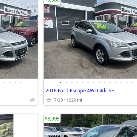
•
•
•
•
•
•
•
•
•
•
•
•
•
•
•
•
•
•
2016 Ford Escape 4WD 4dr SE
7/28
122k mi
$8,995