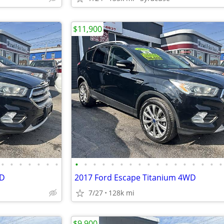
$11,900
•
•
•
•
•
•
•
•
•
•
•
•
•
•
•
•
•
•
•
•
•
•
•
•
WD
2017 Ford Escape Titanium 4WD
7/27
128k mi
$9,900