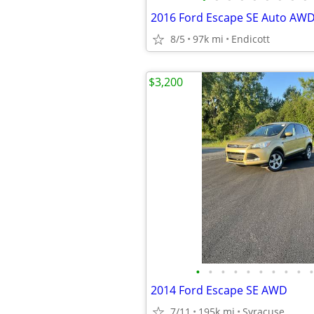
8/5
97k mi
Endicott
$3,200
•
•
•
•
•
•
•
•
•
•
2014 Ford Escape SE AWD
7/11
195k mi
Syracuse