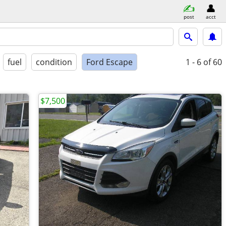
post
acct
fuel
condition
Ford Escape
1 - 6
of 60
$7,500