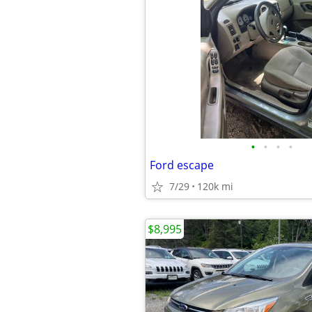
•
•
•
•
Ford escape
7/29
120k mi
$8,995