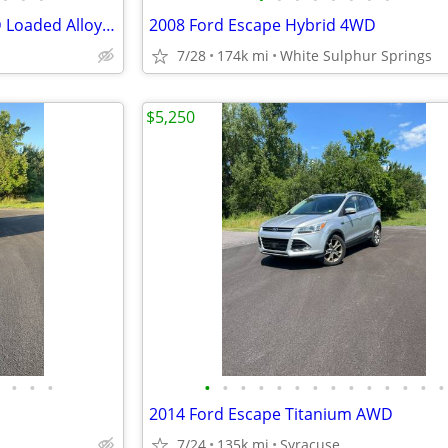
2016 Ford Escape SE Auto AWD Loaded Alloy's Rear Camera 97K!
2008 Ford Escape Hybrid 4WD
7/28
174k mi
White Sulphur Springs
$5,250
•
•
•
•
•
•
•
•
•
•
•
•
•
•
•
•
•
2014 Ford Escape Titanium AWD
7/24
135k mi
Syracuse