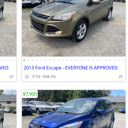
•
•
•
•
•
•
•
•
•
•
•
•
•
•
•
•
•
•
•
•
•
•
•
•
•
•
•
•
OVED
2013 Ford Escape - EVERYONE IS APPROVED
7/14
69k mi
$7,900