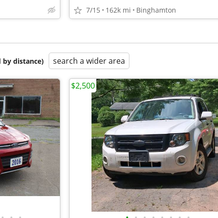
7/15
162k mi
Binghamton
search a wider area
 by distance)
$2,500
•
•
•
•
•
•
•
•
•
•
•