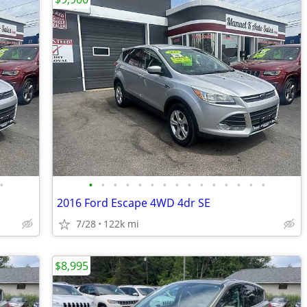
•
•
•
•
•
•
•
•
•
•
•
•
•
•
•
•
2016 Ford Escape 4WD 4dr SE
7/28
122k mi
$8,995