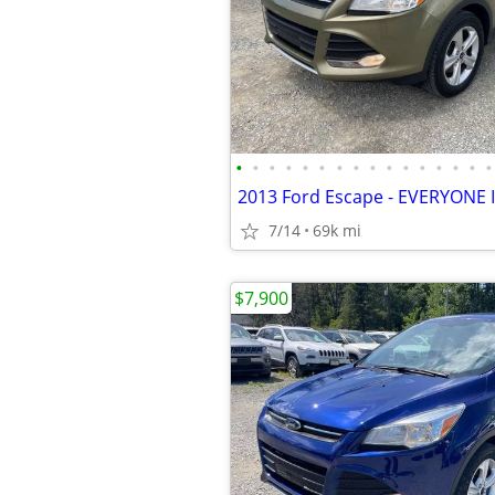
•
•
•
•
•
•
•
•
•
•
•
•
•
•
•
•
2013 Ford Escape - EVERYONE
7/14
69k mi
$7,900