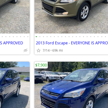
•
•
•
•
•
•
•
•
•
•
•
•
•
•
•
•
•
•
•
•
•
•
•
•
•
•
•
•
 IS APPROVED
2013 Ford Escape - EVERYONE IS APPR
7/14
69k mi
$7,900