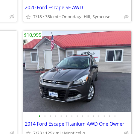
2020 Ford Escape SE AWD
7/18
38k mi
Onondaga Hill, Syracuse
$10,995
•
•
•
•
•
•
•
•
•
•
•
•
•
•
•
2014 Ford Escape Titanium AWD One Owner
7/23
129k mi
Monticello