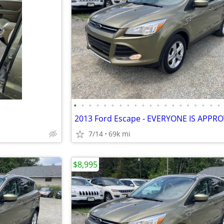
•
•
•
•
•
•
•
•
•
•
•
•
•
•
•
•
•
•
•
•
2013 Ford Escape - EVERYONE IS APPR
7/14
69k mi
$8,995