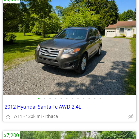
•
•
•
•
•
•
•
•
•
•
•
•
2012 Hyundai Santa Fe AWD 2.4L
7/11
120k mi
Ithaca
$7,200