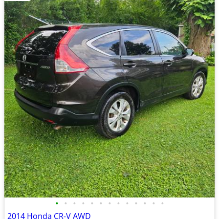
•
•
•
•
•
•
•
•
•
•
•
•
•
2014 Honda CR-V AWD