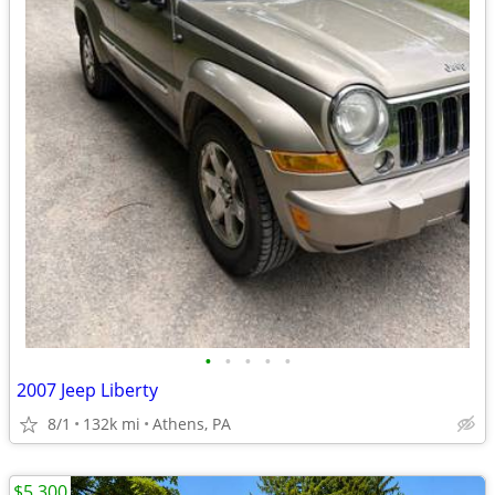
•
•
•
•
•
2007 Jeep Liberty
8/1
132k mi
Athens, PA
$5,300