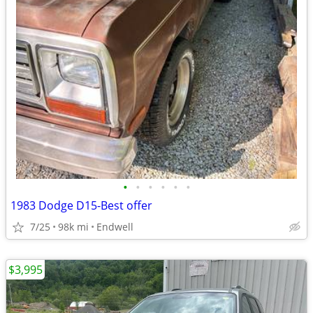
•
•
•
•
•
•
1983 Dodge D15-Best offer
7/25
98k mi
Endwell
$3,995