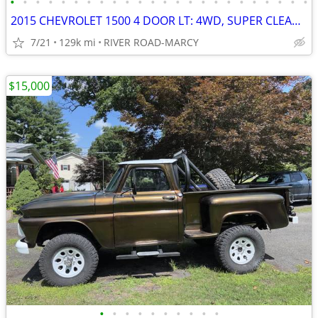
•
•
•
•
•
•
•
•
•
•
•
•
•
•
•
•
•
•
•
•
•
•
•
•
2015 CHEVROLET 1500 4 DOOR LT: 4WD, SUPER CLEAN, ICE COLD A/C, TOW PKG
7/21
129k mi
RIVER ROAD-MARCY
$15,000
•
•
•
•
•
•
•
•
•
•