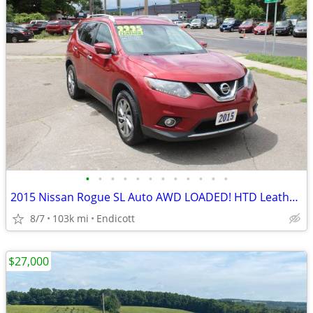
•
•
•
•
•
•
•
•
•
•
•
•
2015 Nissan Rogue SL Auto AWD LOADED! HTD Leather! 1-Owner! 103K!
8/7
103k mi
Endicott
$27,000