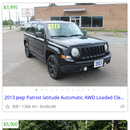
$3,995
•
•
•
•
•
•
•
•
•
•
•
•
2013 Jeep Patriot latitude Automatic AWD Loaded Clean Carfax!
8/8
136k mi
Endicott
$5,900