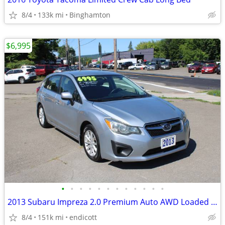
8/4
133k mi
Binghamton
$6,995
•
•
•
•
•
•
•
•
•
•
•
•
2013 Subaru Impreza 2.0 Premium Auto AWD Loaded Alloy's! Clean Carfax!
8/4
151k mi
endicott