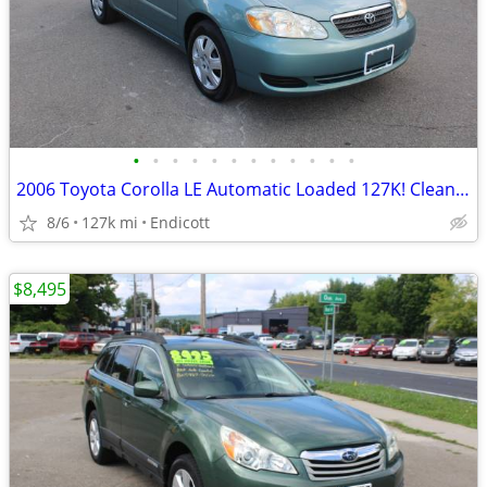
•
•
•
•
•
•
•
•
•
•
•
•
2006 Toyota Corolla LE Automatic Loaded 127K! Clean Carfax!
8/6
127k mi
Endicott
$8,495