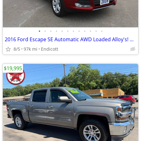
•
•
•
•
•
•
•
•
•
•
•
•
2016 Ford Escape SE Automatic AWD Loaded Alloy's! Rear Camera! 97K!
8/5
97k mi
Endicott
$19,995