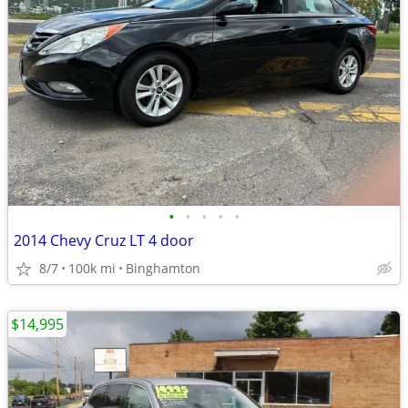
•
•
•
•
•
2014 Chevy Cruz LT 4 door
8/7
100k mi
Binghamton
$14,995