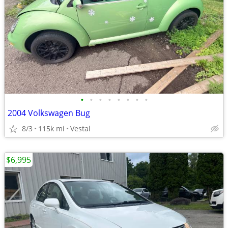
•
•
•
•
•
•
•
•
2004 Volkswagen Bug
8/3
115k mi
Vestal
$6,995