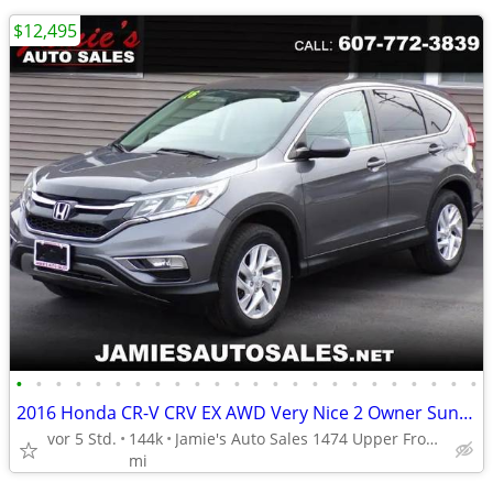
$12,495
•
•
•
•
•
•
•
•
•
•
•
•
•
•
•
•
•
•
•
•
•
•
•
•
2016 Honda CR-V CRV EX AWD Very Nice 2 Owner Sunroof*Power Seat
vor 5 Std.
144k
Jamie's Auto Sales 1474 Upper Front St Binghamton, NY 13901
mi