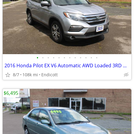
•
•
•
•
•
•
•
•
•
•
•
•
2016 Honda Pilot EX V6 Automatic AWD Loaded 3RD Row! 108K! 1-Owner!
8/7
108k mi
Endicott
$6,495