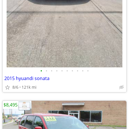
•
•
•
•
•
•
•
•
•
•
2015 hyuandi sonata
8/6
121k mi
$8,495