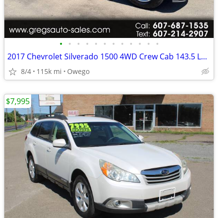
•
•
•
•
•
•
•
•
•
•
•
•
2017 Chevrolet Silverado 1500 4WD Crew Cab 143.5 LT w/1LT
8/4
115k mi
Owego
$7,995