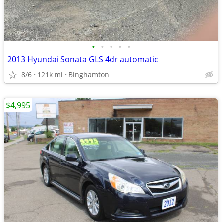
•
•
•
•
•
2013 Hyundai Sonata GLS 4dr automatic
8/6
121k mi
Binghamton
$4,995