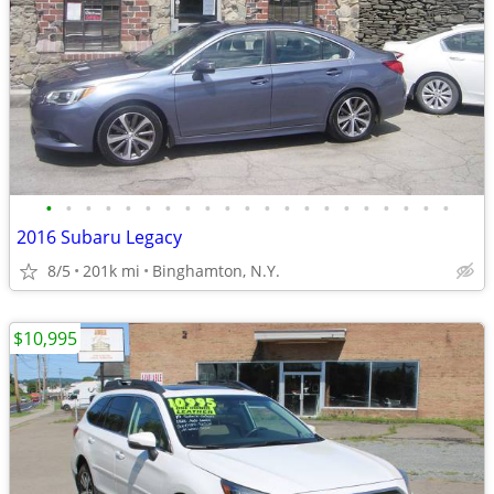
•
•
•
•
•
•
•
•
•
•
•
•
•
•
•
•
•
•
•
•
•
2016 Subaru Legacy
8/5
201k mi
Binghamton, N.Y.
$10,995