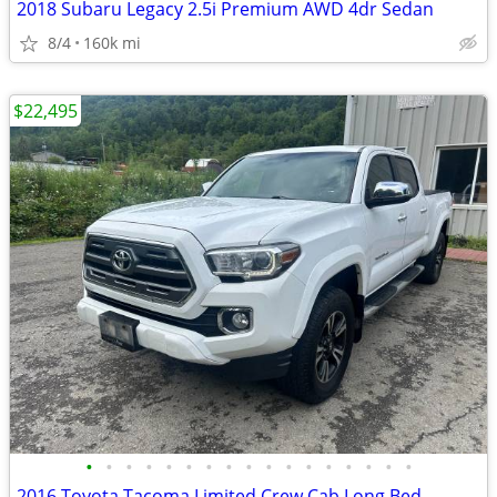
2018 Subaru Legacy 2.5i Premium AWD 4dr Sedan
8/4
160k mi
$22,495
•
•
•
•
•
•
•
•
•
•
•
•
•
•
•
•
•
2016 Toyota Tacoma Limited Crew Cab Long Bed