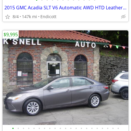
•
•
•
•
•
•
•
•
•
•
•
•
2015 GMC Acadia SLT V6 Automatic AWD HTD Leather! Loaded! 1-Owner!
8/4
147k mi
Endicott
$9,995
•
•
•
•
•
•
•
•
•
•
•
•
•
•
•
•
•
•
•
•
•