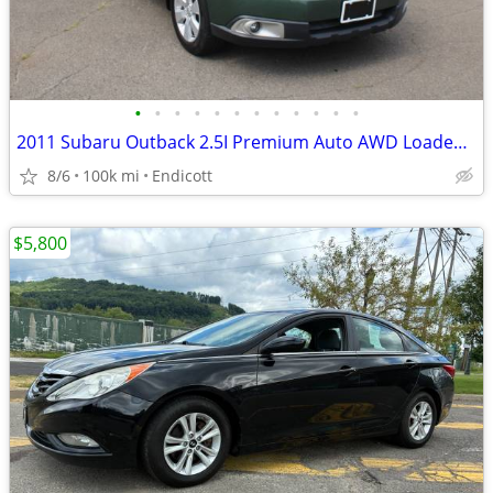
•
•
•
•
•
•
•
•
•
•
•
•
2011 Subaru Outback 2.5I Premium Auto AWD Loaded Sunroof! 100K!
8/6
100k mi
Endicott
$5,800