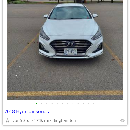
•
•
•
•
•
•
•
•
•
•
•
•
2018 Hyundai Sonata
vor 5 Std.
174k mi
Binghamton