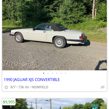
•
•
•
•
•
•
1990 JAGUAR XJS CONVERTIBLE
8/7
73k mi
NEWFIELD
$9,995