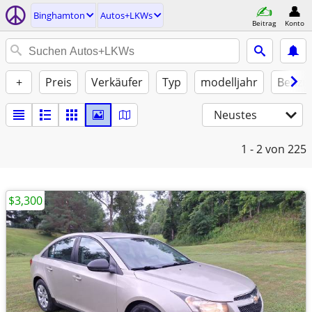
Binghamton
Autos+LKWs
Beitrag
Konto
+
Preis
Verkäufer
Typ
modelljahr
Benzin
Neustes
1 - 2
von 225
$3,300