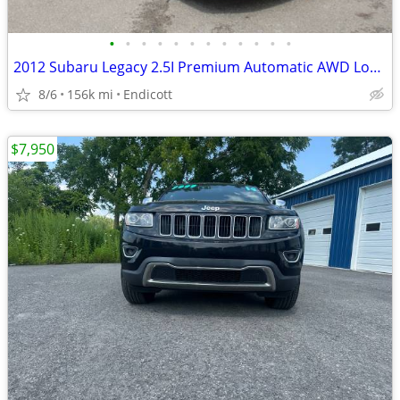
•
•
•
•
•
•
•
•
•
•
•
•
2012 Subaru Legacy 2.5I Premium Automatic AWD Loaded Alloy's!
8/6
156k mi
Endicott
$7,950