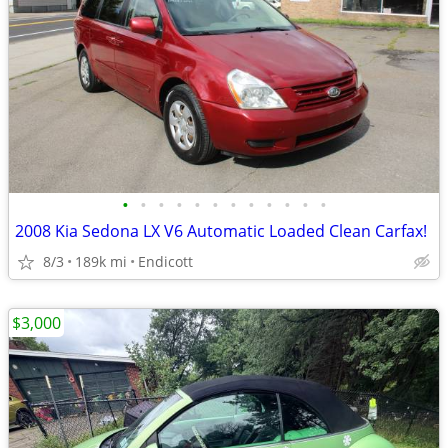
•
•
•
•
•
•
•
•
•
•
•
•
2008 Kia Sedona LX V6 Automatic Loaded Clean Carfax!
8/3
189k mi
Endicott
$3,000