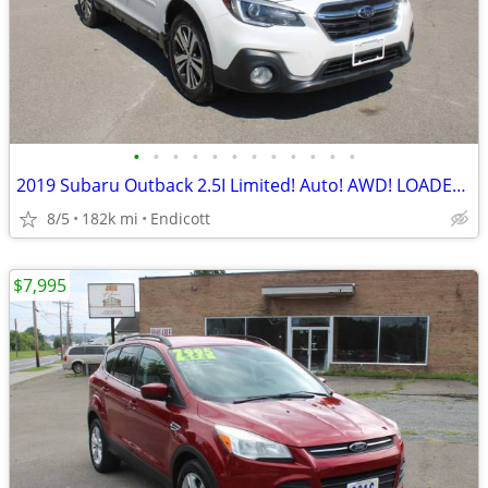
•
•
•
•
•
•
•
•
•
•
•
•
2019 Subaru Outback 2.5I Limited! Auto! AWD! LOADED! 1-Owner!
8/5
182k mi
Endicott
$7,995