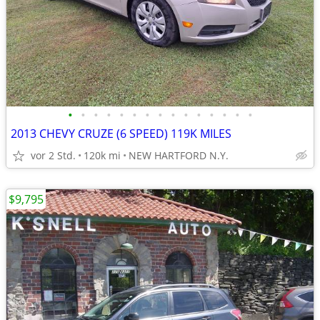
•
•
•
•
•
•
•
•
•
•
•
•
•
•
•
2013 CHEVY CRUZE (6 SPEED) 119K MILES
vor 2 Std.
120k mi
NEW HARTFORD N.Y.
$9,795