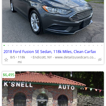
•
•
•
•
•
•
•
•
•
•
•
•
•
•
•
•
•
•
•
•
•
•
•
•
2018 Ford Fusion SE Sedan, 118k Miles, Clean Carfax
8/5
118k
Endicott, NY - www.detailzusedcars.com
mi
$6,495