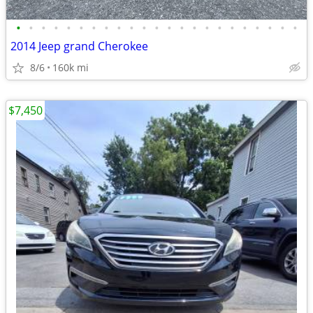
•
•
•
•
•
•
•
•
•
•
•
•
•
•
•
•
•
•
•
•
•
•
•
2014 Jeep grand Cherokee
8/6
160k mi
$7,450