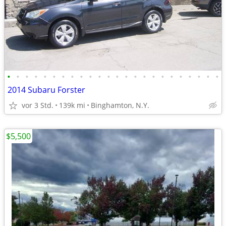
•
•
•
•
•
•
•
•
•
•
•
•
•
•
•
•
•
•
•
•
•
•
•
•
2014 Subaru Forster
vor 3 Std.
139k mi
Binghamton, N.Y.
$5,500