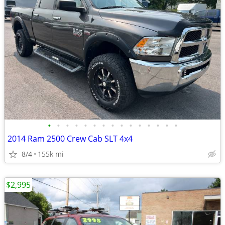
•
•
•
•
•
•
•
•
•
•
•
•
•
•
•
2014 Ram 2500 Crew Cab SLT 4x4
8/4
155k mi
$2,995