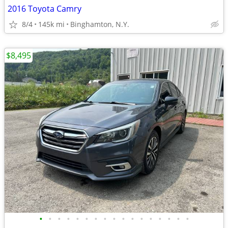
2016 Toyota Camry
8/4
145k mi
Binghamton, N.Y.
$8,495
•
•
•
•
•
•
•
•
•
•
•
•
•
•
•
•
•