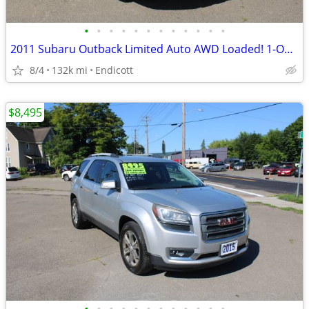
•
•
•
•
•
•
•
•
•
•
•
•
2011 Subaru Outback Limited Auto AWD Loaded! 1-Owner! Clean Carfax!
8/4
132k mi
Endicott
$8,495