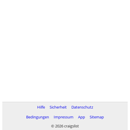
Hilfe
Sicherheit
Datenschutz
Bedingungen
Impressum
App
Sitemap
© 2026 craigslist