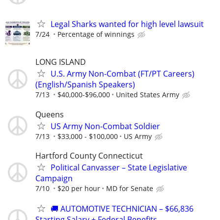
Legal Sharks wanted for high level lawsuit
7/24
Percentage of winnings
LONG ISLAND
U.S. Army Non-Combat (FT/PT Careers)
(English/Spanish Speakers)
7/13
$40,000-$96,000
United States Army
Queens
US Army Non-Combat Soldier
7/13
$33,000 - $100,000
US Army
Hartford County Connecticut
Political Canvasser – State Legislative
Campaign
7/10
$20 per hour
MD for Senate
🚚 AUTOMOTIVE TECHNICIAN – $66,836
Starting Salary + Federal Benefits