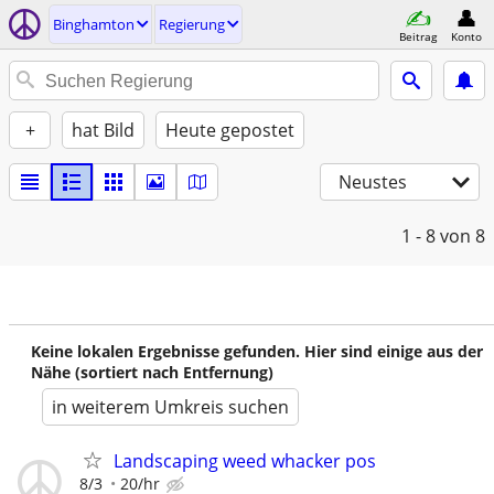
Binghamton
Regierung
Beitrag
Konto
+
hat Bild
Heute gepostet
Neustes
1 - 8
von 8
Keine lokalen Ergebnisse gefunden. Hier sind einige aus der
Nähe (sortiert nach Entfernung)
in weiterem Umkreis suchen
Landscaping weed whacker pos
8/3
20/hr